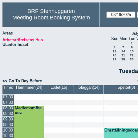
BRF Stenhuggaren
Meeting Room Booking System
Areas
Jul
Sun
Mon
Tue
Arbetarrörelsens Hus
1
Utanför huset
6
7
8
13
14
15
20
21
22
27
28
29
Tuesda
<< Go To Day Before
Time:
Hammaren(24)
Lodet(16)
Släggan(14)
Spettet(8)
07:00
07:30
08:00
Medlemsmöte
osv.
08:30
09:00
09:30
10:00
Omställningscoa
10:30