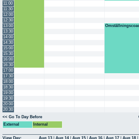
11:00
11:30
12:00
12:30
13:00
Omställningscoa
13:30
14:00
14:30
15:00
15:30
16:00
16:30
17:00
17:30
18:00
18:30
19:00
19:30
20:00
20:30
<< Go To Day Before
External
Internal
View Day:
Aug 13
|
Aug 14
|
Aug 15
|
Aug 16
|
Aug 17
|
Aug 18