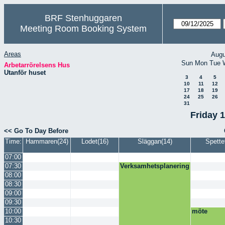
BRF Stenhuggaren
Meeting Room Booking System
Areas
Augu
Sun
Mon
Tue
Arbetarrörelsens Hus
Utanför huset
3
4
5
10
11
12
17
18
19
24
25
26
31
Friday 
<< Go To Day Before
Time:
Hammaren(24)
Lodet(16)
Släggan(14)
Spette
07:00
07:30
Verksamhetsplanering
08:00
08:30
09:00
09:30
10:00
möte
10:30