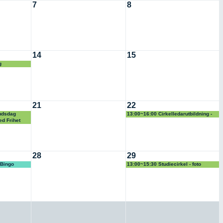
7
8
14
15
g
21
22
udsdag
13:00~16:00 Cirkelledarutbildning -
fördjupning
d Frihet
28
29
 Bingo
13:00~15:30 Studiecirkel - foto