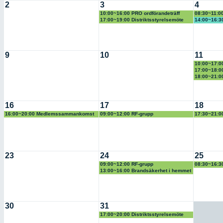
2
3
4
10:00~16:00 PRO ordförandeträff
08:30~11:00
17:00~19:00 Distriktsstyrelsemöte
14:00~16:3
9
10
11
10:00~17:0
17:00~18:00
18:00~21:0
16
17
18
16:00~20:00 Medlemssammankomst
09:00~12:00 RF-grupp
17:30~21:0
Hörselskadades förening
23
24
25
09:00~12:00 RF-grupp
08:30~16:30
13:00~16:00 Brandsäkerhet i hemmet
30
31
17:00~20:00 Distriktsstyrelsemöte