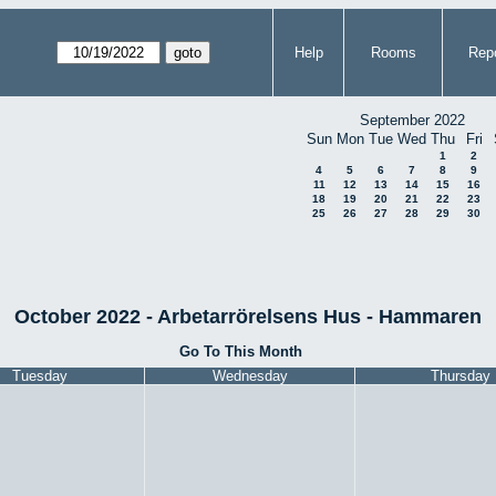
Help
Rooms
Repo
September 2022
Sun
Mon
Tue
Wed
Thu
Fri
1
2
4
5
6
7
8
9
11
12
13
14
15
16
18
19
20
21
22
23
25
26
27
28
29
30
October 2022 - Arbetarrörelsens Hus - Hammaren
Go To This Month
Tuesday
Wednesday
Thursday