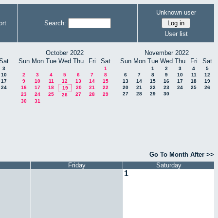
Unknown user
rt
Search:
User list
October 2022
November 2022
Sat
Sun
Mon
Tue
Wed
Thu
Fri
Sat
Sun
Mon
Tue
Wed
Thu
Fri
Sat
3
1
1
2
3
4
5
10
2
3
4
5
6
7
8
6
7
8
9
10
11
12
17
9
10
11
12
13
14
15
13
14
15
16
17
18
19
24
16
17
18
20
21
22
20
21
22
23
24
25
26
19
27
28
29
30
23
24
25
27
28
29
26
30
31
Go To Month After >>
Friday
Saturday
1