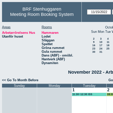
BRF Stenhuggaren
Meeting Room Booking System
Areas
Rooms
Octo
Sun
Mon
Tue
Arbetarrörelsens Hus
Hammaren
Utanför huset
Lodet
2
3
4
Släggan
9
10
11
Spettet
16
17
18
Gröna rummet
23
24
25
Gula rummet
30
31
Dans (ABF) - omöbl.
Hantverk (ABF)
Dynamiten
November 2022 - Arb
<< Go To Month Before
Go
Sunday
Monday
Tuesday
1
2
11:30~12:30 ISS
08:0
Ombu