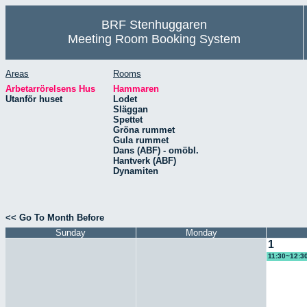
BRF Stenhuggaren
Meeting Room Booking System
Areas
Rooms
Arbetarrörelsens Hus
Hammaren
Utanför huset
Lodet
Släggan
Spettet
Gröna rummet
Gula rummet
Dans (ABF) - omöbl.
Hantverk (ABF)
Dynamiten
<< Go To Month Before
Sunday
Monday
1
11:30~12:3