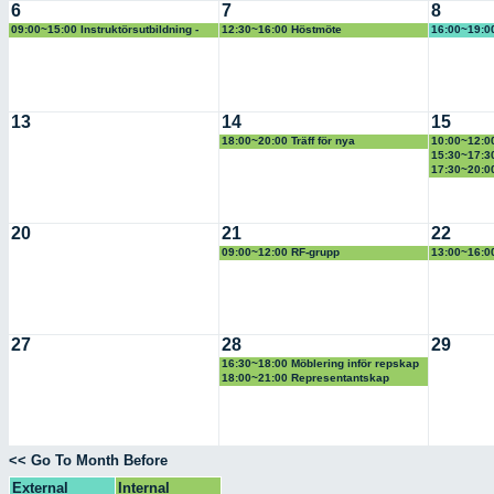
6
7
8
09:00~15:00 Instruktörsutbildning -
12:30~16:00 Höstmöte
16:00~19:00
Näs Hundcenter
informatio
13
14
15
18:00~20:00 Träff för nya
10:00~12:0
fullmäktigepolitiker
15:30~17:30
17:30~20:0
20
21
22
09:00~12:00 RF-grupp
13:00~16:0
27
28
29
16:30~18:00 Möblering inför repskap
18:00~21:00 Representantskap
<< Go To Month Before
External
Internal