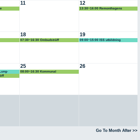
11
12
te
13:30~16:00 Remonthagens
koloniförening
18
19
07:30~16:30 Ombudsträff
09:00~15:00 ISS utbildning
25
26
Lung-
08:00~16:30 Kommunal
Ombudsutbildning
äff
Go To Month After >>