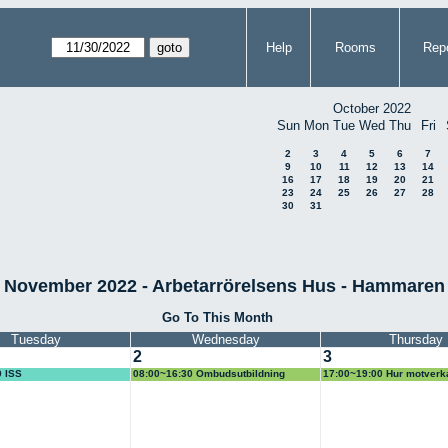
Help
Rooms
Repo
October 2022
Sun
Mon
Tue
Wed
Thu
Fri
2
3
4
5
6
7
9
10
11
12
13
14
16
17
18
19
20
21
23
24
25
26
27
28
30
31
November 2022 - Arbetarrörelsens Hus - Hammaren
Go To This Month
Tuesday
Wednesday
Thursday
2
3
0 ISS
08:00~16:30 Ombudsutbildning
17:00~19:00 Hur motverka
högerextrema vindarna?