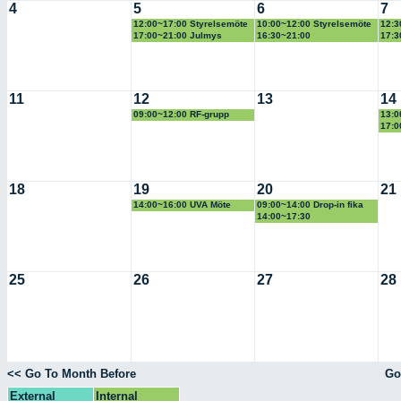
4
5
6
7
12:00~17:00 Styrelsemöte
10:00~12:00 Styrelsemöte
12:3
17:00~21:00 Julmys
16:30~21:00
17:3
Fibromyalgiföreningen
GVN
medlemsträff
11
12
13
14
09:00~12:00 RF-grupp
13:0
17:0
ABF
18
19
20
21
14:00~16:00 UVA Möte
09:00~14:00 Drop-in fika
skanska
14:00~17:30
Räddningstjänsten
Kommunal
25
26
27
28
<< Go To Month Before
Go
External
Internal