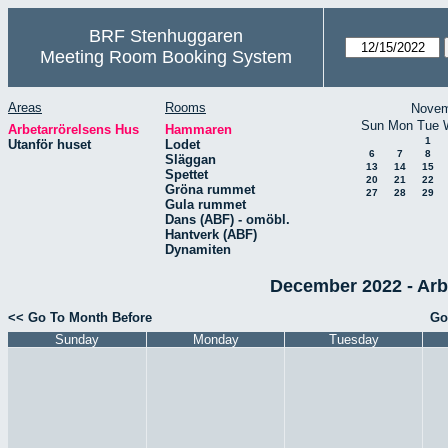
BRF Stenhuggaren
Meeting Room Booking System
Areas
Rooms
Novem
Sun
Mon
Tue
Arbetarrörelsens Hus
Hammaren
1
Utanför huset
Lodet
6
7
8
Släggan
13
14
15
Spettet
20
21
22
Gröna rummet
27
28
29
Gula rummet
Dans (ABF) - omöbl.
Hantverk (ABF)
Dynamiten
December 2022 - Arb
<< Go To Month Before
Go
Sunday
Monday
Tuesday