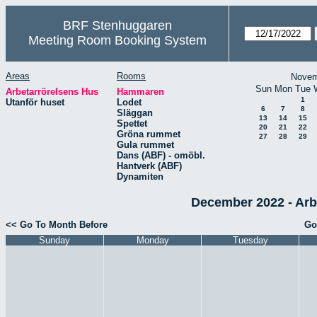
BRF Stenhuggaren
Meeting Room Booking System
Areas
Rooms
Novem
Sun
Mon
Tue
Arbetarrörelsens Hus
Hammaren
1
Utanför huset
Lodet
6
7
8
Släggan
13
14
15
Spettet
20
21
22
Gröna rummet
27
28
29
Gula rummet
Dans (ABF) - omöbl.
Hantverk (ABF)
Dynamiten
December 2022 - Arb
<< Go To Month Before
Go
Sunday
Monday
Tuesday