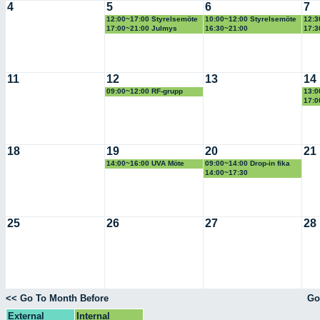
4
5
6
7
12:00~17:00 Styrelsemöte
10:00~12:00 Styrelsemöte
12:3
17:00~21:00 Julmys
16:30~21:00
17:3
Fibromyalgiföreningen
GVN
medlemsträff
11
12
13
14
09:00~12:00 RF-grupp
13:0
17:0
ABF
18
19
20
21
14:00~16:00 UVA Möte
09:00~14:00 Drop-in fika
skanska
14:00~17:30
Räddningstjänsten
Kommunal
25
26
27
28
<< Go To Month Before
Go
External
Internal