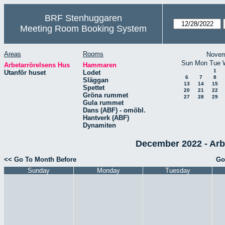
BRF Stenhuggaren
Meeting Room Booking System
Areas
Rooms
Novem
Sun
Mon
Tue
Arbetarrörelsens Hus
Hammaren
1
Utanför huset
Lodet
6
7
8
Släggan
13
14
15
Spettet
20
21
22
Gröna rummet
27
28
29
Gula rummet
Dans (ABF) - omöbl.
Hantverk (ABF)
Dynamiten
December 2022 - Arb
<< Go To Month Before
Go
Sunday
Monday
Tuesday