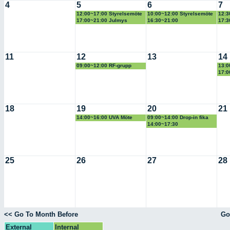
4
5
6
7
12:00~17:00 Styrelsemöte
10:00~12:00 Styrelsemöte
12:3
17:00~21:00 Julmys
16:30~21:00
17:3
Fibromyalgiföreningen
GVN
medlemsträff
11
12
13
14
09:00~12:00 RF-grupp
13:0
17:0
ABF
18
19
20
21
14:00~16:00 UVA Möte
09:00~14:00 Drop-in fika
skanska
14:00~17:30
Räddningstjänsten
Kommunal
25
26
27
28
<< Go To Month Before
Go
External
Internal