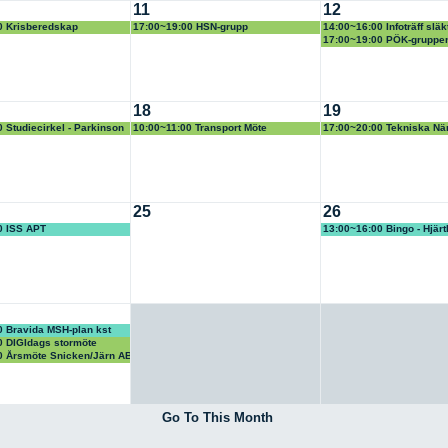
11
12
0 Krisberedskap
17:00~19:00 HSN-grupp
14:00~16:00 Infoträff släk
17:00~19:00 PÖK-gruppe
18
19
 Studiecirkel - Parkinson
10:00~11:00 Transport Möte
17:00~20:00 Tekniska N
gruppmöte
25
26
0 ISS APT
13:00~16:00 Bingo - Hjärt
föreningen
0 Bravida MSH-plan kst
0 DIGIdags stormöte
0 Årsmöte Snicken/Järn AB
Go To This Month