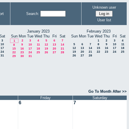
Unknown user
rt
Search:
User list
January 2023
February 2023
Sat
Sun
Mon
Tue
Wed
Thu
Fri
Sat
Sun
Mon
Tue
Wed
Thu
Fri
Sat
3
2
3
4
5
6
7
1
2
3
4
1
10
5
6
7
8
9
10
11
9
10
11
12
13
14
8
17
12
13
14
15
16
17
18
15
16
17
18
19
20
21
24
19
20
21
22
23
24
25
22
23
24
25
26
27
28
31
26
27
28
29
30
31
Go To Month After >>
Friday
Saturday
6
7