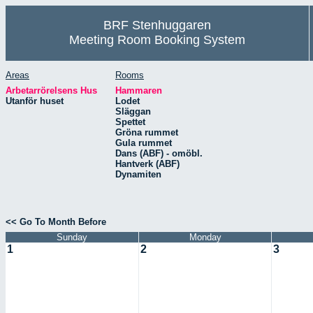
BRF Stenhuggaren
Meeting Room Booking System
Areas
Rooms
Arbetarrörelsens Hus
Hammaren
Utanför huset
Lodet
Släggan
Spettet
Gröna rummet
Gula rummet
Dans (ABF) - omöbl.
Hantverk (ABF)
Dynamiten
<< Go To Month Before
Sunday
Monday
1
2
3