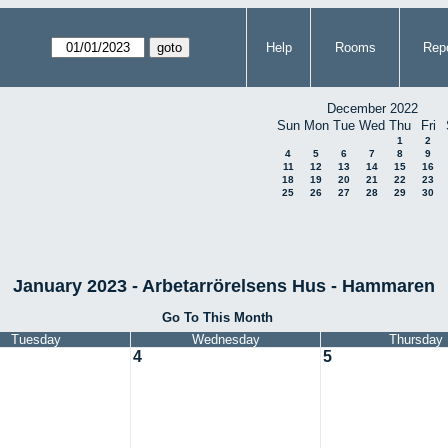
Help
Rooms
Repo
December 2022
Sun
Mon
Tue
Wed
Thu
Fri
1
2
4
5
6
7
8
9
11
12
13
14
15
16
18
19
20
21
22
23
25
26
27
28
29
30
January 2023 - Arbetarrörelsens Hus - Hammaren
Go To This Month
Tuesday
Wednesday
Thursday
4
5