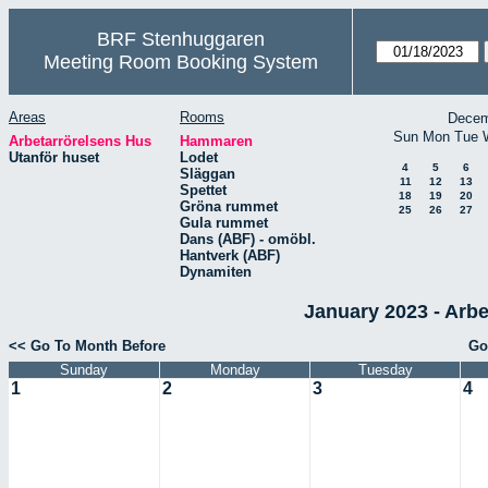
BRF Stenhuggaren
Meeting Room Booking System
Areas
Rooms
Decem
Sun
Mon
Tue
Arbetarrörelsens Hus
Hammaren
Utanför huset
Lodet
4
5
6
Släggan
11
12
13
Spettet
18
19
20
Gröna rummet
25
26
27
Gula rummet
Dans (ABF) - omöbl.
Hantverk (ABF)
Dynamiten
January 2023 - Arb
<< Go To Month Before
Go
Sunday
Monday
Tuesday
1
2
3
4