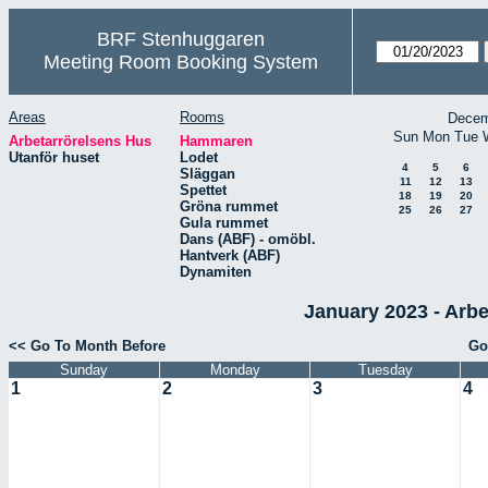
BRF Stenhuggaren
Meeting Room Booking System
Areas
Rooms
Decem
Sun
Mon
Tue
Arbetarrörelsens Hus
Hammaren
Utanför huset
Lodet
4
5
6
Släggan
11
12
13
Spettet
18
19
20
Gröna rummet
25
26
27
Gula rummet
Dans (ABF) - omöbl.
Hantverk (ABF)
Dynamiten
January 2023 - Arb
<< Go To Month Before
Go
Sunday
Monday
Tuesday
1
2
3
4