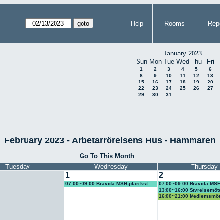
Help
Rooms
Repo
January 2023
Sun
Mon
Tue
Wed
Thu
Fri
1
2
3
4
5
6
8
9
10
11
12
13
15
16
17
18
19
20
22
23
24
25
26
27
29
30
31
February 2023 - Arbetarrörelsens Hus - Hammaren
Go To This Month
Tuesday
Wednesday
Thursday
1
2
07:00~09:00 Bravida MSH-plan kst
07:00~09:00 Bravida MSH
3670
3681
13:00~16:00 Styrelsemö
Byggfacken
16:00~21:00 Medlemsmö