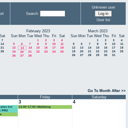
Unknown user
rt
Search:
User list
February 2023
March 2023
Sat
Sun
Mon
Tue
Wed
Thu
Fri
Sat
Sun
Mon
Tue
Wed
Thu
Fri
Sat
7
1
2
3
4
1
2
3
4
14
5
6
7
8
9
10
11
5
6
7
8
9
10
11
21
12
14
15
16
17
18
12
13
14
15
16
17
18
13
28
19
20
21
22
23
24
25
19
21
22
23
24
25
20
26
27
28
29
30
31
26
27
28
Go To Month After >>
Friday
Saturday
3
4
-plan kst
13:30~17:00 Utbildning
förvaltningssamverkansledamöter
te PRO
te