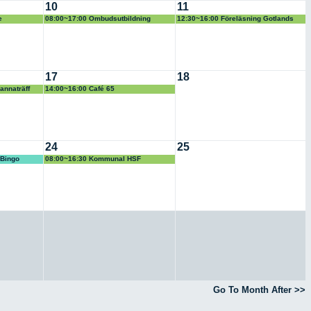
10
11
e
08:00~17:00 Ombudsutbildning
12:30~16:00 Föreläsning Gotlands
Vävare
17
18
annaträff
14:00~16:00 Café 65
24
25
 Bingo
08:00~16:30 Kommunal HSF
ombudsutbildning
Go To Month After >>