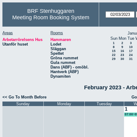
BRF Stenhuggaren
Meeting Room Booking System
Areas
Rooms
Janu
Sun
Mon
Tue
Arbetarrörelsens Hus
Hammaren
1
2
3
Utanför huset
Lodet
8
9
10
Släggan
15
16
17
Spettet
22
23
24
Gröna rummet
29
30
31
Gula rummet
Dans (ABF) - omöbl.
Hantverk (ABF)
Dynamiten
February 2023 - Ar
<< Go To Month Before
Go
Sunday
Monday
Tuesday
W
1
07:00~0
plan ks