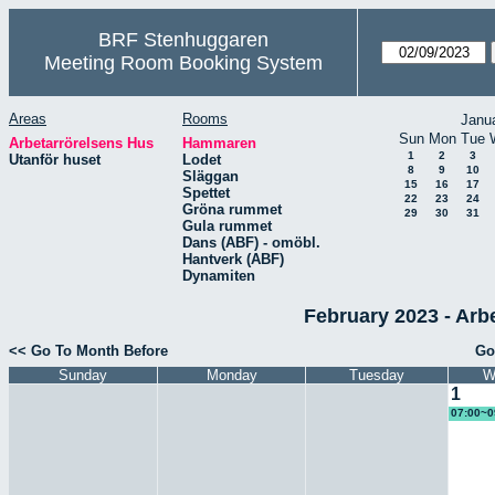
BRF Stenhuggaren
Meeting Room Booking System
Areas
Rooms
Janu
Sun
Mon
Tue
Arbetarrörelsens Hus
Hammaren
1
2
3
Utanför huset
Lodet
8
9
10
Släggan
15
16
17
Spettet
22
23
24
Gröna rummet
29
30
31
Gula rummet
Dans (ABF) - omöbl.
Hantverk (ABF)
Dynamiten
February 2023 - Ar
<< Go To Month Before
Go
Sunday
Monday
Tuesday
W
1
07:00~0
plan ks