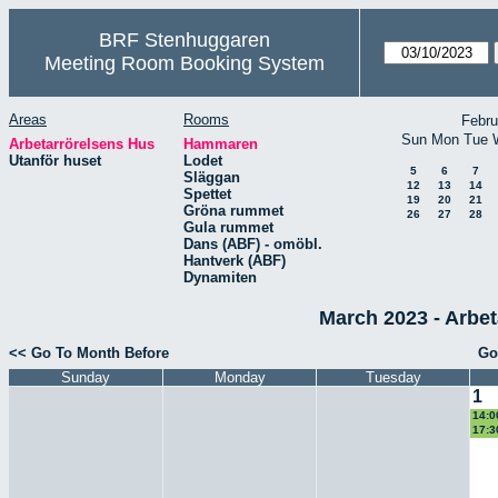
BRF Stenhuggaren
Meeting Room Booking System
Areas
Rooms
Febru
Sun
Mon
Tue
Arbetarrörelsens Hus
Hammaren
Utanför huset
Lodet
5
6
7
Släggan
12
13
14
Spettet
19
20
21
Gröna rummet
26
27
28
Gula rummet
Dans (ABF) - omöbl.
Hantverk (ABF)
Dynamiten
March 2023 - Arbe
<< Go To Month Before
Go
Sunday
Monday
Tuesday
1
14:0
Wis
17:3
band