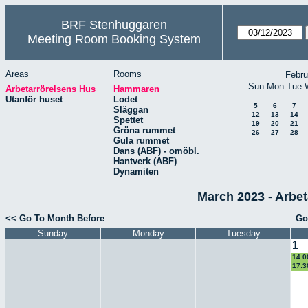
BRF Stenhuggaren
Meeting Room Booking System
Areas
Rooms
Febru
Sun
Mon
Tue
Arbetarrörelsens Hus
Hammaren
Utanför huset
Lodet
5
6
7
Släggan
12
13
14
Spettet
19
20
21
Gröna rummet
26
27
28
Gula rummet
Dans (ABF) - omöbl.
Hantverk (ABF)
Dynamiten
March 2023 - Arbe
<< Go To Month Before
Go
Sunday
Monday
Tuesday
1
14:0
Wis
17:3
band