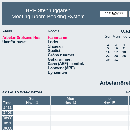
BRF Stenhuggaren
Meeting Room Booking System
Areas
Rooms
Octo
Sun
Mon
Tue
Arbetarrörelsens Hus
Hammaren
Utanför huset
Lodet
2
3
4
Släggan
9
10
11
Spettet
16
17
18
Gröna rummet
23
24
25
Gula rummet
30
31
Dans (ABF) - omöbl.
Hantverk (ABF)
Dynamiten
Arbetarröre
<< Go To Week Before
Go
Sun
Mon
Tue
Time:
Nov 13
Nov 14
Nov 15
07:00
07:30
08:00
08:30
09:00