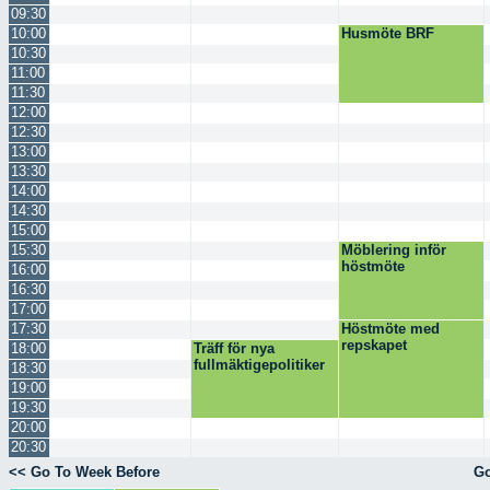
09:30
10:00
Husmöte BRF
10:30
11:00
11:30
12:00
12:30
13:00
13:30
14:00
14:30
15:00
15:30
Möblering inför
höstmöte
16:00
16:30
17:00
17:30
Höstmöte med
repskapet
18:00
Träff för nya
fullmäktigepolitiker
18:30
19:00
19:30
20:00
20:30
<< Go To Week Before
Go